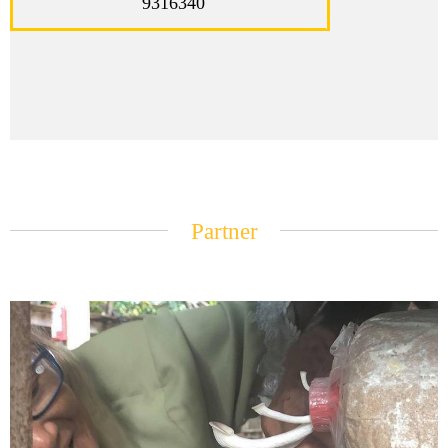
9316340
Partner