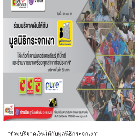
"ร่วมบริจาคเงินให้กับมูลนิธิกระจกเงา"